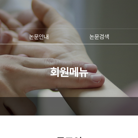
논문안내
논문검색
회원메뉴