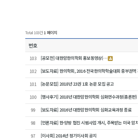
Total 103건
1 페이지
번호
[공모전] 대한암한의학회 홍보동영상 (…
103
[보도자료] 한의학회, 2016 전국한의학학술대회 중부권역
102
[논문모집] 2018년 23권 1호 논문 모집 공고
101
[행사후기] 2018년 대한암한의학회 심화연수과정(총론편)
100
[보도자료] 2016년 대한암한의학회 심화교육과정 종료
99
[언론자료] 한·양방 협진 시범사업 개시, 주목받는 미국 암
98
[이사회] 2014년 정기이사회 공지
97