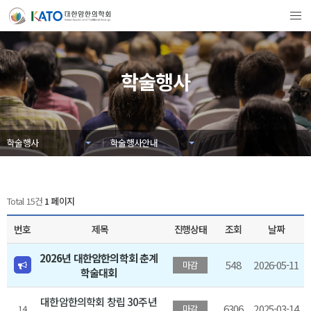
학술행사
학술행사
학술행사안내
Total 15건
1 페이지
번호
제목
진행상태
조회
날짜
2026년 대한암한의학회 춘계
548
2026-05-11
마감
학술대회
대한암한의학회 창립 30주년
6306
2025-03-14
14
마감