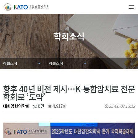
학회소식
학회소식
학회소식
향후 40년 비전 제시…K-통합암치료 전문
학회로 ‘도약’
대한암한의학회
0건
4,917회
25-06-07 13:12