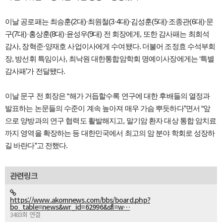
이날 공로패는 최승훈(2대)·최원철(3·4대)·김성훈(5대)·조종관(6대)·문
구(7대)·홍상훈(8대)·윤성우(9대) 전 회장에게, 또한 감사패는 최희석
감사, 장혁준·양재호 사업이사에게 수여됐다. 더불어 조정효 수석부회
장, 방선휘 특임이사, 최낙원 대한통합암학회 명예이사장에게는 ‘특별
감사패’가 전달됐다.
이날 문구 전 회장은 “해가 거듭할수록 연구에 대한 후배들의 열정과
발표하는 논문들의 수준이 계속 높아져 매우 가슴 뿌듯하다”면서 “앞
으로 양방과의 연구 협력도 활발해지고, 말기암 환자 대상 통합 암치료
까지 영역을 확장하는 등 대한민국에서 최고의 암 분야 학회로 성장하
길 바란다”고 전했다.
관련링크
https://www.akomnews.com/bbs/board.php?
bo_table=news&wr_id=62996&sfl=w…
3483회 연결