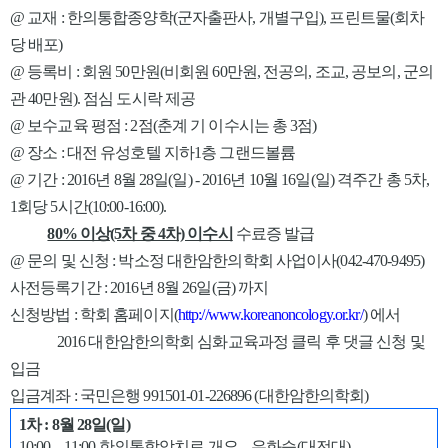
@ 교재 : 한의통합종양학(군자출판사, 개별구
입), 프린트물(회차
당 배포)
@ 등록비 : 회원 50만원(비회원 60만원, 전공의, 조교, 공보의, 군의
관 40만원). 점심 도시락 제공
@ 보수교육 평점 : 2점(춘계 기 이수시는 총 3점)
@ 장소 : 대전 유성호텔 지하1층 그랜드볼륨
@ 기간 : 2016년
8월 28일(일) - 2016년 10월 16일(일) 격주간 총 5차,
1회당 5시간(10:00-16:00).
80% 이상(5차 중 4차) 이수시
수료증 발급
@ 문의 및 신청 : 박소정 대한
암한의학회 사업이사(042-470-9495)
사전등록기간 : 2016년 8월 26일(금) 까지
신청방법 : 학회 홈페이지(
http://www.koreanoncology.or.kr/
) 에서
2016 대한암한의학회 심화교육과정 클릭 후 댓글 신청 및
입금
입금계좌 : 국민은행 991501-01-226896 (대한암한의학회)
강
1차 : 8월 2
8일(일)
의
10:00 – 11:00 한의통합암치료 개요 – 유화승(대전대)